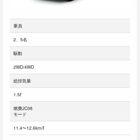
乗員
2、5名
駆動
2WD/4WD
総排気量
1.5ℓ
燃費JC08
モード
11.4〜12.6km/ℓ