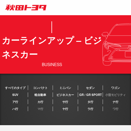
カーラインアップ – ビジ
ネスカー
BUSINESS
すべてのタイプ
コンパクト
ミニバン
セダン
ワゴン
SUV
軽自動車
ビジネスカー
GR / GR SPORT
小型モビリティ
ア行
カ行
サ行
タ行
ナ行
ハ行
マ行
ヤ行
ラ行
ワ行