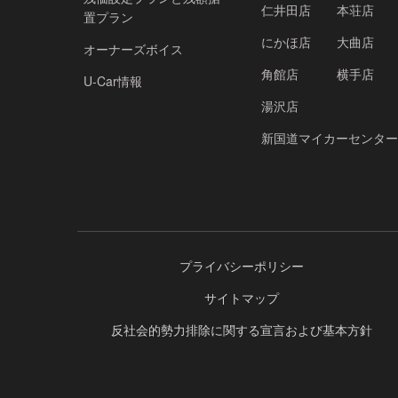
仁井田店
本荘店
置プラン
にかほ店
大曲店
オーナーズボイス
角館店
横手店
U-Car情報
湯沢店
新国道マイカーセンター
プライバシーポリシー
サイトマップ
反社会的勢力排除に関する宣言および基本方針