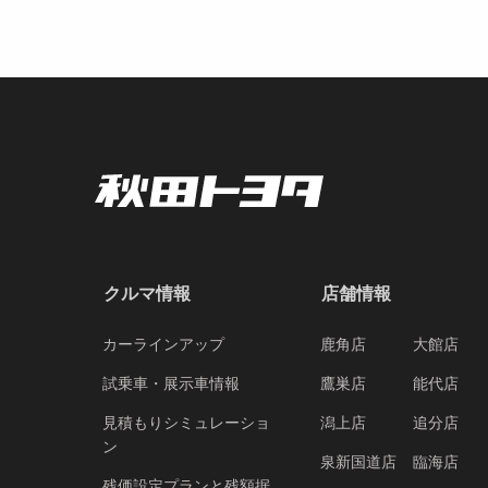
クルマ情報
店舗情報
カーラインアップ
鹿角店
大館店
試乗車・展示車情報
鷹巣店
能代店
見積もりシミュレーショ
潟上店
追分店
ン
泉新国道店
臨海店
残価設定プランと残額据