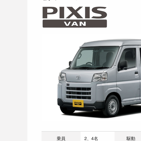
乗員
2、4名
駆動