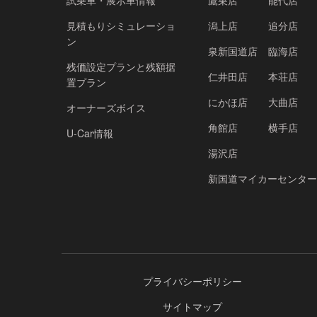
試乗車・展示車情報
鷹巣店
能代店
見積もりシミュレーショ
潟上店
追分店
ン
泉新国道店
臨海店
残価設定プランと残額据
仁井田店
本荘店
置プラン
にかほ店
大曲店
オーナーズボイス
角館店
横手店
U-Car情報
湯沢店
新国道マイカーセンター
プライバシーポリシー
サイトマップ