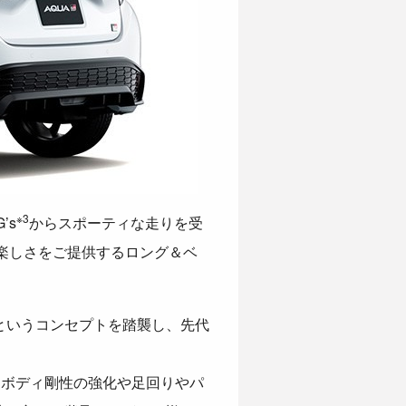
※3
’s
からスポーティな走りを受
の楽しさをご提供するロング＆ベ
」というコンセプトを踏襲し、先代
、ボディ剛性の強化や足回りやパ